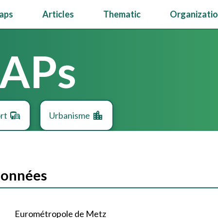
aps
Articles
Thematic
Organizati
OAPs
rt
Urbanisme
données
Eurométropole de Metz