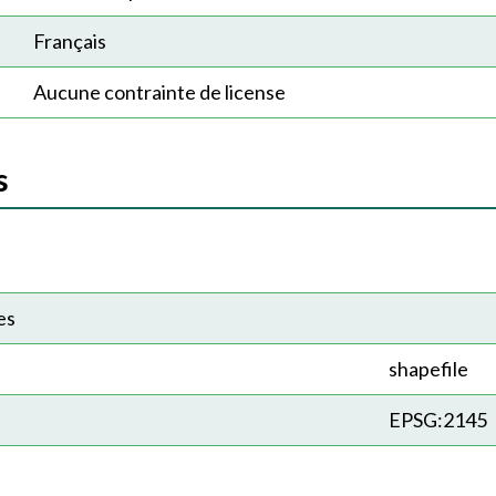
Français
Aucune contrainte de license
s
es
shapefile
EPSG:2145